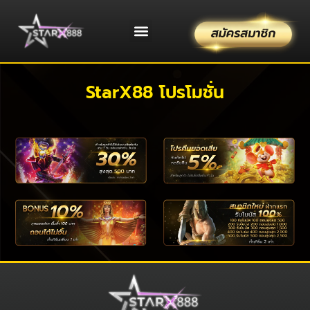
เข้าสู่ระบบ
โปรโมชั่น
StarX88 โปรโมชั่น